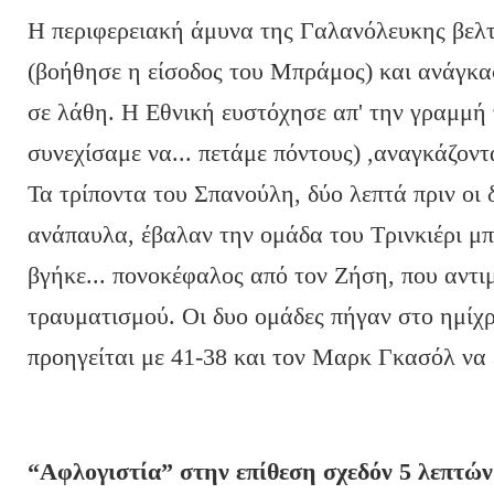
Η περιφερειακή άμυνα της Γαλανόλευκης βελτ
(βοήθησε η είσοδος του Μπράμος) και ανάγκα
σε λάθη. Η Εθνική ευστόχησε απ' την γραμμή τ
συνεχίσαμε να... πετάμε πόντους) ,αναγκάζοντ
Τα τρίποντα του Σπανούλη, δύο λεπτά πριν οι 
ανάπαυλα, έβαλαν την ομάδα του Τρινκιέρι μπ
βγήκε... πονοκέφαλος από τον Ζήση, που αντ
τραυματισμού. Οι δυο ομάδες πήγαν στο ημίχρ
προηγείται με 41-38 και τον Μαρκ Γκασόλ να 
“Αφλογιστία” στην επίθεση σχεδόν 5 λεπτών