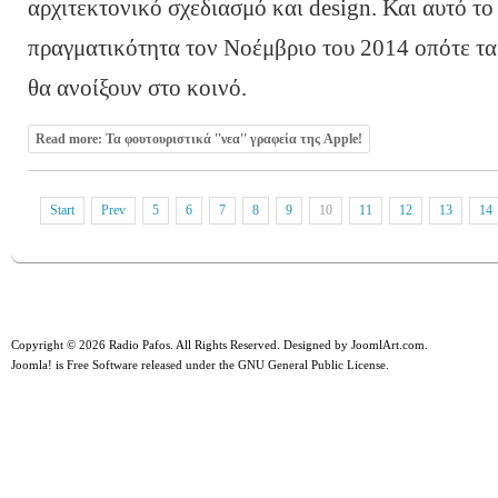
αρχιτεκτονικό σχεδιασμό και design. Και αυτό το 
πραγματικότητα τον Νοέμβριο του 2014 οπότε τα
θα ανοίξουν στο κοινό.
Read more: Τα φουτουριστικά ''νεα'' γραφεία της Apple!
Start
Prev
5
6
7
8
9
10
11
12
13
14
Copyright © 2026 Radio Pafos. All Rights Reserved. Designed by
JoomlArt.com
.
Joomla!
is Free Software released under the
GNU General Public License.