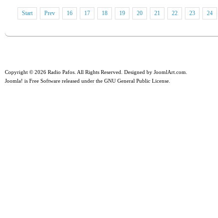
Start
Prev
16
17
18
19
20
21
22
23
24
Copyright © 2026 Radio Pafos. All Rights Reserved. Designed by
JoomlArt.com
.
Joomla!
is Free Software released under the
GNU General Public License.