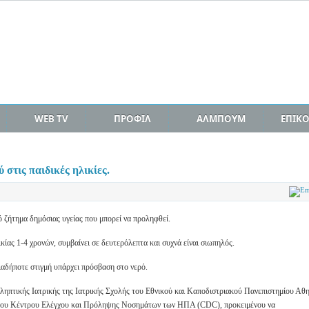
WEB TV
ΠΡΟΦΙΛ
ΑΛΜΠΟΥΜ
ΕΠΙΚ
 στις παιδικές ηλικίες.
κό ζήτημα δημόσιας υγείας που μπορεί να προληφθεί.
κίας 1-4 χρονών, συμβαίνει σε δευτερόλεπτα και συχνά είναι σιωπηλός.
ιαδήποτε στιγμή υπάρχει πρόσβαση στο νερό.
ληπτικής Ιατρικής της Ιατρικής Σχολής του Εθνικού και Καποδιστριακού Πανεπιστημίου Αθ
 του Κέντρου Ελέγχου και Πρόληψης Νοσημάτων των ΗΠΑ (CDC), προκειμένου να