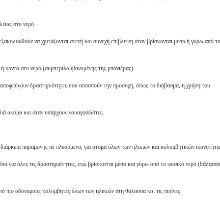
ειας στο νερό.
εξακολουθούν να χρειάζονται στενή και συνεχή επίβλεψη όταν βρίσκονται μέσα ή γύρω από τ
α ή κοντά στο νερό (συμπεριλαμβανομένης της μπανιέρας).
 αποφεύγουν δραστηριότητες που αποσπούν την προσοχή, όπως το διάβασμα, η χρήση του
ιδιά ακόμα και όταν υπάρχουν ναυαγοσώστες.
η διάρκεια παραμονής σε πλεούμενο, για άτομα όλων των ηλικιών και κολυμβητικών ικανοτήτω
ιδιά για όλες τις δραστηριότητες, ενώ βρίσκονται μέσα και γύρω από το φυσικό νερό (θάλασσα
πό πιο αδύναμους κολυμβητές όλων των ηλικιών στη θάλασσα και τις πισίνες.