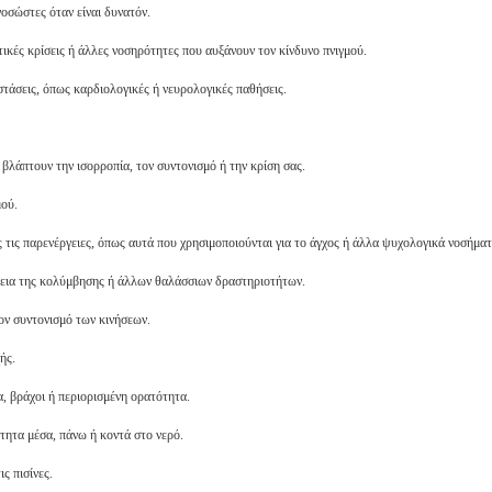
οσώστες όταν είναι δυνατόν.
τικές κρίσεις ή άλλες νοσηρότητες που αυξάνουν τον κίνδυνο πνιγμού.
τάσεις, όπως καρδιολογικές ή νευρολογικές παθήσεις.
βλάπτουν την ισορροπία, τον συντονισμό ή την κρίση σας.
μού.
ις παρενέργειες, όπως αυτά που χρησιμοποιούνται για το άγχος ή άλλα ψυχολογικά νοσήματ
ρκεια της κολύμβησης ή άλλων θαλάσσιων δραστηριοτήτων.
τον συντονισμό των κινήσεων.
ής.
, βράχοι ή περιορισμένη ορατότητα.
τητα μέσα, πάνω ή κοντά στο νερό.
ς πισίνες.