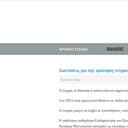
ΑΡΧΙΚΗ ΣΕΛΙΔΑ
ΕΙΔΗΣΕΙΣ
Συστάσεις για την πρόληψη πνιγμού
Published Date
Ο πνιγμός σε θάλασσα ή πισίνα είναι ένα σημαντι
Στις ΗΠΑ είναι πρώτη αιτία θανάτου σε παιδιά ηλι
Ο πνιγμός μπορεί να συμβεί σε οποιονδήποτε, οπο
Η παθολόγος καθηγήτρια Επιδημιολογίας και Προ
Θεοδώρα Ψαλτοπούλου συνοψίζει τις συστάσεις