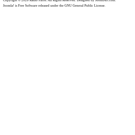
Copyright © 2026 Radio Pafos. All Rights Reserved. Designed by
JoomlArt.com
.
Joomla!
is Free Software released under the
GNU General Public License.