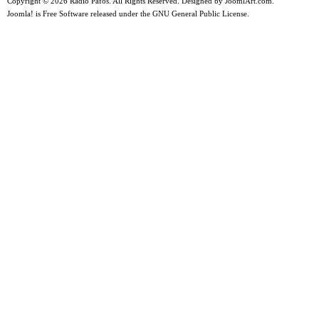
Copyright © 2026 Radio Pafos. All Rights Reserved. Designed by
JoomlArt.com
.
Joomla!
is Free Software released under the
GNU General Public License.