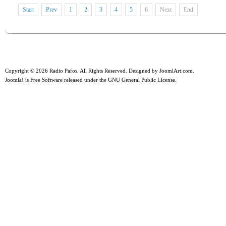
Start
Prev
1
2
3
4
5
6
Next
End
Copyright © 2026 Radio Pafos. All Rights Reserved. Designed by
JoomlArt.com
.
Joomla!
is Free Software released under the
GNU General Public License.