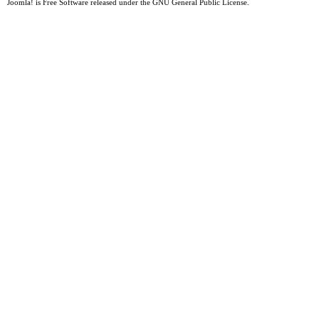
Joomla!
is Free Software released under the
GNU General Public License.