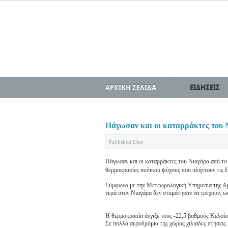
ΑΡΧΙΚΗ ΣΕΛΙΔΑ
ΕΙΔΗΣΕΙΣ
Πάγωσαν και οι καταρράκτες του 
Published Date
Πάγωσαν και οι καταρράκτες του Νιαγάρα από το
θερμοκρασίες πολικού ψύχους που πλήττουν τις Η
Σύμφωνα με την Μετεωρολογική Υπηρεσία της Αμε
νερά στον Νιαγάρα δεν σταμάτησαν να τρέχουν, ω
Η θερμοκρασία άγγιξε τους -22,5 βαθμούς Κελσίο
Σε πολλά αεροδρόμια της χώρας χιλιάδες πτήσεις