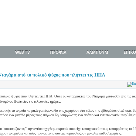
WEB TV
ΠΡΟΦΙΛ
ΑΛΜΠΟΥΜ
ΕΠΙΚ
Νιαγάρα από το πολικό ψύχος που πλήττει τις ΗΠΑ
 πολικό ψύχος που πλήττει τις ΗΠΑ.
Ούτε οι καταρράκτες του Νιαγάρα γλύτωσαν από τις ακ
νωμένες Πολιτείες τις τελευταίες ημέρες.
ρικής τα ακραία καιρικά φαινόμενα θα υποχωρήσουν στο τέλος της εβδομάδας σταδιακά. Τ
στόσο ένα μεγάλο μέρος τους πάγωσε δημιουργώντας ένα σπάνιο και εντυπωσιακό υπερθέαμα
υ "ισοφαρίζοντας" την αντίστοιχη θερμοκρασία που είχε καταγραφεί στους καταρράκτες το 1
 έχουν ακυρωθεί και όσες πραγματοποιούνται παρουσιάζουν μεγάλες καθυστερήσεις.