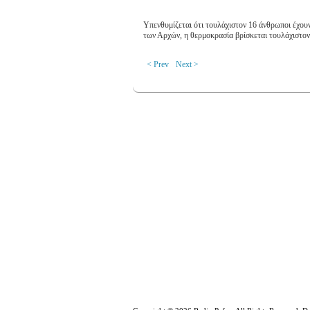
Υπενθυμίζεται ότι τουλάχιστον 16 άνθρωποι έχουν
των Αρχών, η θερμοκρασία βρίσκεται τουλάχιστον
< Prev
Next >