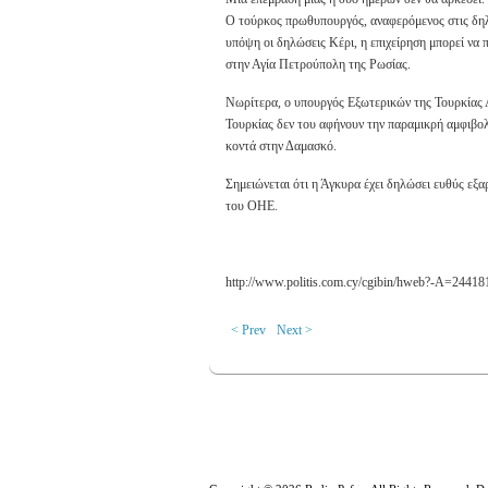
Ο τούρκος πρωθυπουργός, αναφερόμενος στις δηλ
υπόψη οι δηλώσεις Κέρι, η επιχείρηση μπορεί να π
στην Αγία Πετρούπολη της Ρωσίας.
Νωρίτερα, ο υπουργός Εξωτερικών της Τουρκίας Α
Τουρκίας δεν του αφήνουν την παραμικρή αμφιβολ
κοντά στην Δαμασκό.
Σημειώνεται ότι η Άγκυρα έχει δηλώσει ευθύς εξ
του ΟΗΕ.
http://www.politis.com.cy/cgibin/hweb?-A=24418
< Prev
Next >