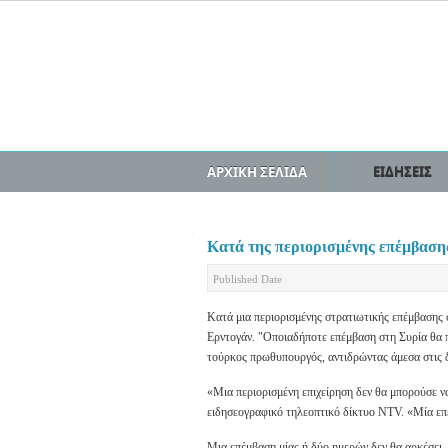
ΑΡΧΙΚΗ ΣΕΛΙΔΑ
ΕΙΔΗΣΕΙΣ
Κατά της περιορισμένης επέμβαση
Published Date
Κατά μια περιορισμένης στρατιωτικής επέμβασης 
Ερντογάν. "Οποιαδήποτε επέμβαση στη Συρία θα π
τούρκος πρωθυπουργός, αντιδρώντας άμεσα στις δ
«Μια περιορισμένη επιχείρηση δεν θα μπορούσε να
ειδησεογραφικό τηλεοπτικό δίκτυο NTV. «Μία επέ
Μια επέμβαση μίας ή δύο ημερών δεν θα αρκέσει. 