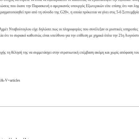
ώσεις που έκανε την Παρασκευή ο αμερικανός υπουργός Εξωτερικών είπε επίσης ότι «αν λη
ραγματοποιηθεί πριν από τη σύνοδο της G20», η οποία πρόκειται να γίνει στις 5-6 Σεπτεμβρί
χμέτ Νταβούτογλου είχε δηλώσει πως οι πληροφορίες που συνέλεξαν οι μυστικές υπηρεσίες
ία ότι το συριακό καθεστώς είναι υπεύθυνο για την επίθεση με χημικά όπλα την 21η Αυγούστ
αρχής τη θέλησή της να συμμετάσχει στην στρατιωτική επέμβαση ακόμη και χωρίς απόφαση το
1&-V=articles