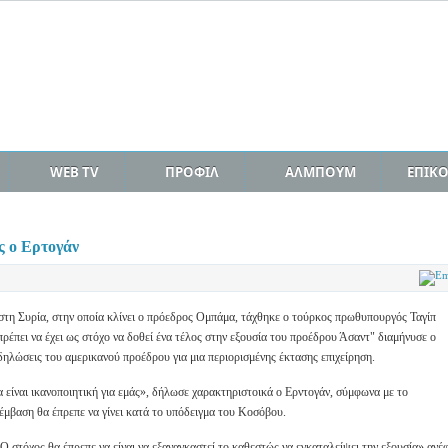
WEB TV
ΠΡΟΦΙΛ
ΑΛΜΠΟΥΜ
ΕΠΙΚ
ς ο Ερτογάν
στη Συρία, στην οποία κλίνει ο πρόεδρος Ομπάμα, τάχθηκε ο τούρκος πρωθυπουργός Ταγίπ
ρέπει να έχει ως στόχο να δοθεί ένα τέλος στην εξουσία του προέδρου Άσαντ" διαμήνυσε ο
ηλώσεις του αμερικανού προέδρου για μια περιορισμένης έκτασης επιχείρηση.
 είναι ικανοποιητική για εμάς», δήλωσε χαρακτηριστοικά ο Ερντογάν, σύμφωνα με το
μβαση θα έπρεπε να γίνει κατά το υπόδειγμα του Κοσόβου.
Ο στόχος θα έπρεπε να είναι να εξαναγκαστεί το καθεστώς να εγκαταλείψει την εξουσία» ανέ