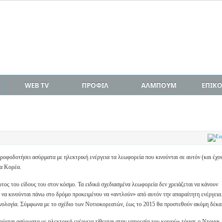
WEB TV
ΠΡΟΦΙΛ
ΑΛΜΠΟΥΜ
ΕΠΙΚ
ροφοδοτήσει ασύρματα με ηλεκτρική ενέργεια τα λεωφορεία που κινούνται σε αυτόν (και έχο
ια Κορέα.
ώτος του είδους του στον κόσμο. Τα ειδικά σχεδιασμένα λεωφορεία δεν χρειάζεται να κάνουν
 να κινούνται πάνω στο δρόμο προκειμένου να «αντλούν» από αυτόν την απαραίτητη ενέργεια
νολογία. Σύμφωνα με το σχέδιο των Νοτιοκορεατών, έως το 2015 θα προστεθούν ακόμη δέκα
ούνται ασύρματα με ηλεκτρική ενέργεια τίθενται στην υπηρεσία του κοινού» τόνισε ο Ντονγκ