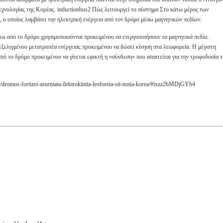
Τεχνολογίας της Κορέας. inductionbus2 Πώς λειτουργεί το σύστημα Στο κάτω μέρος των
, ο οποίος λαμβάνει την ηλεκτρική ενέργεια από τον δρόμο μέσω μαγνητικών πεδίων.
τω από το δρόμο χρησιμοποιούνται προκειμένου να ενεργοποιήσουν τα μαγνητικά πεδία.
ξελιγμένου μετατροπέα ενέργειας προκειμένου να δώσει κίνηση στα λεωφορεία. Η μέγιστη
πό το δρόμο προκειμένου να γίνεται εφικτή η «σύνδεση» που απαιτείται για την τροφοδοσία 
/dromos-fortizei-asurmata-ilektrokinita-leoforeia-sti-notia-korea/#ixzz2bMDjGYb4