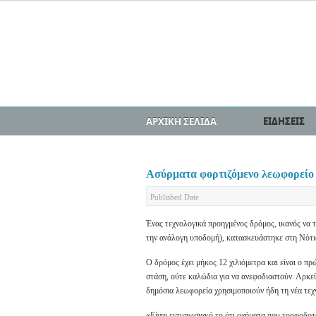
ΑΡΧΙΚΗ ΣΕΛΙΔΑ
ΕΙΔΗΣΕΙΣ
Ασύρματα φορτιζόμενο λεωφορείο
Published Date
Ένας τεχνολογικά προηγμένος δρόμος, ικανός να τ
την ανάλογη υποδομή), κατασκευάστηκε στη Νότ
Ο δρόμος έχει μήκος 12 χιλιόμετρα και είναι ο πρ
στάση, ούτε καλώδια για να ανεφοδιαστούν. Αρκεί
δημόσια λεωφορεία χρησιμοποιούν ήδη τη νέα τεχ
«Είναι εντυπωσιακό το ότι οχήματα που τροφοδοτ