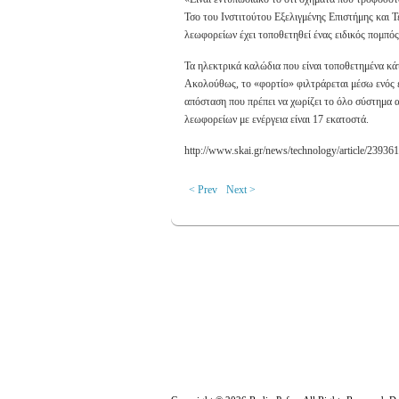
Τσο του Ινστιτούτου Εξελιγμένης Επιστήμης και 
λεωφορείων έχει τοποθετηθεί ένας ειδικός πομπός
Τα ηλεκτρικά καλώδια που είναι τοποθετημένα κά
Ακολούθως, το «φορτίο» φιλτράρεται μέσω ενός ε
απόσταση που πρέπει να χωρίζει το όλο σύστημα α
λεωφορείων με ενέργεια είναι 17 εκατοστά.
http://www.skai.gr/news/technology/article/239361
< Prev
Next >