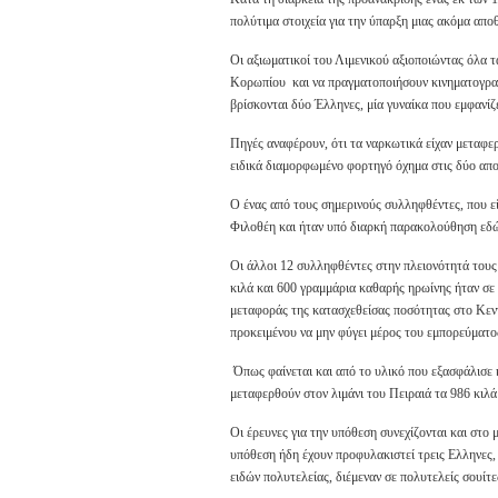
πολύτιμα στοιχεία για την ύπαρξη μιας ακόμα απ
Οι αξιωματικοί του Λιμενικού αξιοποιώντας όλα 
Κορωπίου και να πραγματοποιήσουν κινηματογραφ
βρίσκονται δύο Έλληνες, μία γυναίκα που εμφανίζ
Πηγές αναφέρουν, ότι τα ναρκωτικά είχαν μεταφε
ειδικά διαμορφωμένο φορτηγό όχημα στις δύο απ
Ο ένας από τους σημερινούς συλληφθέντες, που ε
Φιλοθέη και ήταν υπό διαρκή παρακολούθηση εδώ 
Οι άλλοι 12 συλληφθέντες στην πλειονότητά τους
κιλά και 600 γραμμάρια καθαρής ηρωίνης ήταν σε σ
μεταφοράς της κατασχεθείσας ποσότητας στο Κεντρ
προκειμένου να μην φύγει μέρος του εμπορεύματο
Όπως φαίνεται και από το υλικό που εξασφάλισε κ
μεταφερθούν στον λιμάνι του Πειραιά τα 986 κιλ
Οι έρευνες για την υπόθεση συνεχίζονται και στο
υπόθεση ήδη έχουν προφυλακιστεί τρεις Ελληνες, 
ειδών πολυτελείας, διέμεναν σε πολυτελείς σουίτ