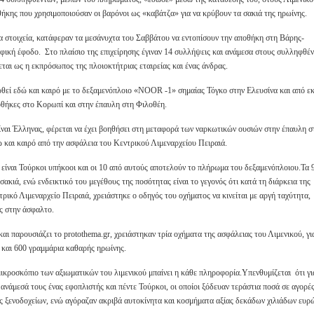
οθήκης που χρησιμοποιούσαν οι βαρόνοι ως «καβάτζα» για να κρύβουν τα σακιά της ηρωίνης.
τα στοιχεία, κατάφεραν τα μεσάνυχτα του Σαββάτου να εντοπίσουν την αποθήκη στη Βάρης-
ική έφοδο. Στο πλαίσιο της επιχείρησης έγιναν 14 συλλήψεις και ανάμεσα στους συλληφθέν
εται ως η εκπρόσωπος της πλοιοκτήτριας εταιρείας και ένας άνδρας.
ρθεί εδώ και καιρό με το δεξαμενόπλοιο «NOOR -1» σημαίας Τόγκο στην Ελευσίνα και από εκ
οθήκες στο Κορωπί και στην έπαυλη στη Φιλοθέη.
ίναι Έλληνας, φέρεται να έχει βοηθήσει στη μεταφορά των ναρκωτικών ουσιών στην έπαυλη σ
και καιρό από την ασφάλεια του Κεντρικού Λιμεναρχείου Πειραιά.
 είναι Τούρκοι υπήκοοι και οι 10 από αυτούς αποτελούν το πλήρωμα του δεξαμενόπλοιου.Τα 
ακιά, ενώ ενδεικτικό του μεγέθους της ποσότητας είναι το γεγονός ότι κατά τη διάρκεια της
ικό Λιμεναρχείο Πειραιά, χρειάστηκε ο οδηγός του οχήματος να κινείται με αργή ταχύτητα,
ς στην άσφαλτο.
αι παρουσιάζει το protothema.gr, χρειάστηκαν τρία οχήματα της ασφάλειας του Λιμενικού, γι
ά και 600 γραμμάρια καθαρής ηρωίνης.
 μικροσκόπιο των αξιωματικών του λιμενικού μπαίνει η κάθε πληροφορία.Υπενθυμίζεται ότι γι
ανάμεσά τους ένας εφοπλιστής και πέντε Τούρκοι, οι οποίοι ξόδευαν τεράστια ποσά σε αγορέ
ες ξενοδοχείων, ενώ αγόραζαν ακριβά αυτοκίνητα και κοσμήματα αξίας δεκάδων χιλιάδων ευρ