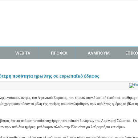
WEB TV
ΠΡΟΦΙΛ
ΑΛΜΠΟΥΜ
ΕΠΙΚ
ύτερη ποσότητα ηρωίνης σε ευρωπαϊκό έδαφος
ης εντόπισαν άντρες του Λιμενικού Σώματος, που έκαναν αιφνιδιαστική έφοδο σε αποθήκη σ
α χρησιμοποιούσαν τα μέλη της σπείρας που συνελήφθησαν πριν από λίγες ημέρες σε βίλα τη
βάτου, έπειτα από αστραπιαία επιχείρηση των ειδικών δυνάμεων του Λιμενικού Σώματος. Οι
ταν πριν από δυο ημέρες μπλόκαραν πλοίο στην Ελευσίνα για λαθρεμπόριο καυσίμων.
14 συλληφθέντων, μελών του πληρώματος, «έδωσε» μέσω της κατάθεσής του, στους Λιμενικο