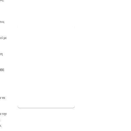
τες
εί με
τη
986
α να
α την
ς
ώ.