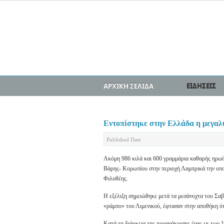
ΑΡΧΙΚΗ ΣΕΛΙΔΑ
ΕΙΔΗΣΕΙΣ
Εντοπίστηκε στην Ελλάδα η μεγαλ
Published Date
Ακόμη 986 κιλά και 600 γραμμάρια καθαρής ηρωίν
Βάρης- Κορωπίου στην περιοχή Λαμπρικά την οποί
Φιλοθέης.
Η εξέλιξη σημειώθηκε μετά τα μεσάνυχτα του Σαβ
«ράμπο» του Λιμενικού, έφτασαν στην αποθήκη ό
Κατά τη διάρκεια της προανάκρισης ένας εκ των 