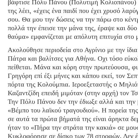
βάφτισε Πόλυ Πάνου (Πολυτιμή Κολιοπάνου) 
της λέει, «έχεις ένα παιδί που έχει χρυσό λαρύ
σου. Θα μου την δώσεις να την πάρω στο κέν
πολλά την έπεισε την μάνα της, έραψε και δύο
θαύμα» εμφανίζεται με απόλυτη επιτυχία στο 
Aκολούθησε περιοδεία στο Αγρίνιο με την ίδια
Πάτρα και βαλίτσες για Αθήνα. Οχι τόσο εύκ
πείθεται. Μάνα και κόρη στην πρωτεύουσα, φι
Γρηγόρη επί έξι μήνες και κάπου εκεί, τον Σε
πόρτα της Κολούμπια. Ιεροεξεταστής ο Μηλιόπ
Καζαντζίδη επειδή μιμόταν (στην αρχή) τον Τ
Την Πόλυ Πάνου δεν την έδιωξε αλλά και την 
«Βέμπο του λαϊκού τραγουδιού». Η πορεία τη
σε αυτά τα πρώτα βήματά της είναι άρηκτα δε
ήταν το «Πήρα την στράτα την κακιά» σε μου
Κυκλοφόρησε σε δίσκο των 78 στροφών. Δεν έγ