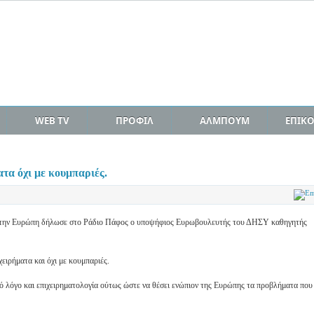
WEB TV
ΠΡΟΦΙΛ
ΑΛΜΠΟΥΜ
ΕΠΙΚ
τα όχι με κουμπαριές.
 στην Ευρώπη δήλωσε στο Ράδιο Πάφος ο υποψήφιος Ευρωβουλευτής του ΔΗΣΥ καθηγητής
χειρήματα και όχι με κουμπαριές.
σχυρό λόγο και επιχειρηματολογία ούτως ώστε να θέσει ενώπιον της Ευρώπης τα προβλήματα που