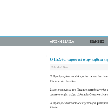
ΑΡΧΙΚΗ ΣΕΛΙΔΑ
ΕΙΔΗΣΕΙΣ
Ο ΠτΔ θα παραστεί στην κηδεία τη
Published Date
Ο Πρόεδρος Αναστασιάδης φαίνεται πως θα είναι 
Ελισάβετ στο Λονδίνο.
Στενοί συνεργάτες του ΠτΔ που ρωτήθηκαν χθες εά
οριστικοποιηθεί ακόμα αλλά πιθανότατα να είναι 
Ο Πρόεδρος Αναστασιάδης είχε προγραμματισμένη
Εθνών.