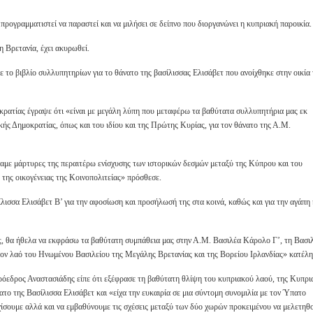
προγραμματιστεί να παραστεί και να μιλήσει σε δείπνο που διοργανώνει η κυπριακή παροικία.
 Βρετανία, έχει ακυρωθεί.
το βιβλίο συλλυπητηρίων για το θάνατο της βασίλισσας Ελισάβετ που ανοίχθηκε στην οικία
ρατίας έγραψε ότι «είναι με μεγάλη λύπη που μεταφέρω τα βαθύτατα συλλυπητήρια μας εκ
ής Δημοκρατίας, όπως και του ιδίου και της Πρώτης Κυρίας, για τον θάνατο της Α.Μ.
ίναμε μάρτυρες της περαιτέρω ενίσχυσης των ιστορικών δεσμών μεταξύ της Κύπρου και του
 της οικογένειας της Κοινοπολιτείας» πρόσθεσε.
λισσα Ελισάβετ Β’ για την αφοσίωση και προσήλωσή της στα κοινά, καθώς και για την αγάπη 
ης, θα ήθελα να εκφράσω τα βαθύτατη συμπάθεια μας στην Α.Μ. Βασιλέα Κάρολο Γ’, τη Βασι
τον λαό του Ηνωμένου Βασιλείου της Μεγάλης Βρετανίας και της Βορείου Ιρλανδίας» κατέλη
ρόεδρος Αναστασιάδης είπε ότι εξέφρασε τη βαθύτατη θλίψη του κυπριακού λαού, της Κυπρι
ατο της Βασίλισσα Ελισάβετ και «είχα την ευκαιρία σε μια σύντομη συνομιλία με τον Ύπατο
ίσουμε αλλά και να εμβαθύνουμε τις σχέσεις μεταξύ των δύο χωρών προκειμένου να μελετηθ