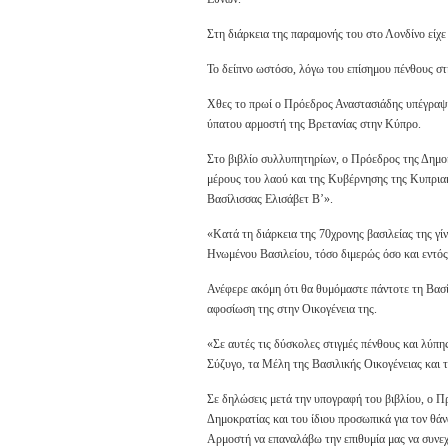
Στη διάρκεια της παραμονής του στο Λονδίνο είχε 
Το δείπνο ωστόσο, λόγω του επίσημου πένθους στη
Χθες το πρωί ο Πρόεδρος Αναστασιάδης υπέγραψε 
ύπατου αρμοστή της Βρετανίας στην Κύπρο.
Στο βιβλίο συλλυπητηρίων, ο Πρόεδρος της Δημοκ
μέρους του λαού και της Κυβέρνησης της Κυπριακ
Βασίλισσας Ελισάβετ Β’».
«Κατά τη διάρκεια της 70χρονης βασιλείας της γ
Ηνωμένου Βασιλείου, τόσο διμερώς όσο και εντός
Ανέφερε ακόμη ότι θα θυμόμαστε πάντοτε τη Βασί
αφοσίωση της στην Οικογένεια της.
«Σε αυτές τις δύσκολες στιγμές πένθους και λύπ
Σύζυγο, τα Μέλη της Βασιλικής Οικογένειας και 
Σε δηλώσεις μετά την υπογραφή του βιβλίου, ο Π
Δημοκρατίας και του ίδιου προσωπικά για τον θάν
Αρμοστή να επαναλάβω την επιθυμία μας να συνεχ