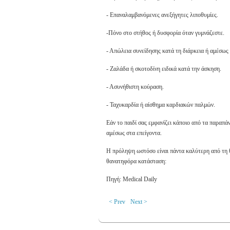
- Επαναλαμβανόμενες ανεξήγητες λιποθυμίες.
-
Πόνο στο στήθος ή δυσφορία όταν γυμνάζεστε.
- Απώλεια συνείδησης κατά τη διάρκεια ή αμέσως
- Ζαλάδα ή σκοτοδίνη ειδικά κατά την άσκηση.
- Ασυνήθιστη κούραση.
- Ταχυκαρδία ή αίσθημα καρδιακών παλμών.
Εάν το παιδί σας εμφανίζει κάποιο από τα παραπά
αμέσως στα επείγοντα.
Η πρόληψη ωστόσο είναι πάντα καλύτερη από τη θε
θανατηφόρα κατάσταση:
Πηγή: Medical Daily
< Prev
Next >