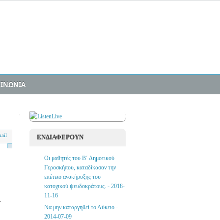
ΟΙΝΩΝΙΑ
ΕΝΔΙΑΦΕΡΟΥΝ
Οι μαθητές του Β΄ Δημοτικού
Γεροσκήπου, καταδίκασαν την
επέτειο ανακήρυξης του
κατοχικού ψευδοκράτους. - 2018-
11-16
.
Να μην καταργηθεί το Λύκειο -
2014-07-09