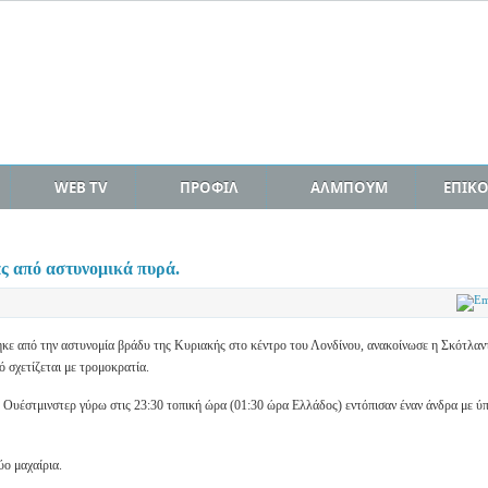
WEB TV
ΠΡΟΦΙΛ
ΑΛΜΠΟΥΜ
ΕΠΙΚ
ς από αστυνομικά πυρά.
ηκε από την αστυνομία βράδυ της Κυριακής στο κέντρο του Λονδίνου, ανακοίνωσε η Σκότλαν
ό σχετίζεται με τρομοκρατία.
 Ουέστμινστερ γύρω στις 23:30 τοπική ώρα (01:30 ώρα Ελλάδος) εντόπισαν έναν άνδρα με ύ
ύο μαχαίρια
.