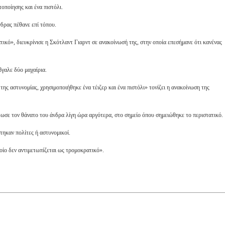
οποίησης και ένα πιστόλι.
δρας πέθανε επί τόπου.
τικό», διευκρίνισε η Σκότλαντ Γιαρντ σε ανακοίνωσή της, στην οποία επεσήμανε ότι κανένας
βγαλε δύο μαχαίρια.
ης αστυνομίας, χρησιμοποιήθηκε ένα τέιζερ και ένα πιστόλι» τονίζει η ανακοίνωση της
σε τον θάνατο του άνδρα λίγη ώρα αργότερα, στο σημείο όπου σημειώθηκε το περιστατικό.
τηκαν πολίτες ή αστυνομικοί.
ποίο δεν αντιμετωπίζεται ως τρομοκρατικό».