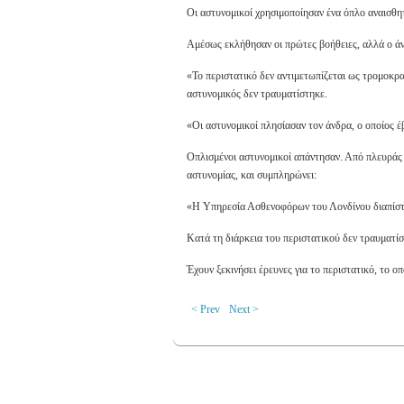
Οι αστυνομικοί χρησιμοποίησαν ένα όπλο αναισθητ
Αμέσως εκλήθησαν οι πρώτες βοήθειες, αλλά ο άν
«Το περιστατικό δεν αντιμετωπίζεται ως τρομοκρα
αστυνομικός δεν τραυματίστηκε.
«Οι αστυνομικοί πλησίασαν τον άνδρα, ο οποίος έ
Οπλισμένοι αστυνομικοί απάντησαν. Από πλευράς τ
αστυνομίας, και συμπληρώνει:
«Η Υπηρεσία Ασθενοφόρων του Λονδίνου διαπίστω
Κατά τη διάρκεια του περιστατικού δεν τραυματίσ
Έχουν ξεκινήσει έρευνες για το περιστατικό, το ο
< Prev
Next >