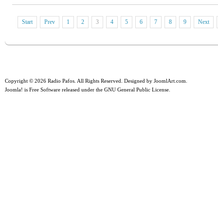
Start
Prev
1
2
3
4
5
6
7
8
9
Next
Copyright © 2026 Radio Pafos. All Rights Reserved. Designed by
JoomlArt.com
.
Joomla!
is Free Software released under the
GNU General Public License.